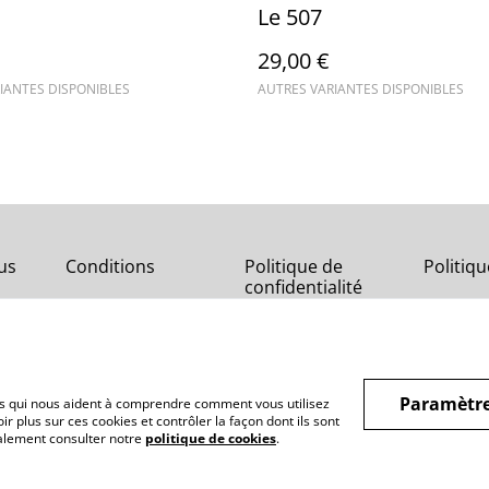
Le 507
29,00 €
IANTES DISPONIBLES
AUTRES VARIANTES DISPONIBLES
us
Conditions
Politique de
Politiq
confidentialité
Paramètre
hiers qui nous aident à comprendre comment vous utilisez
r plus sur ces cookies et contrôler la façon dont ils sont
galement consulter notre
politique de cookies
.