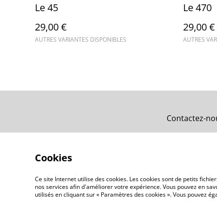
Le 45
Le 470
29,00 €
29,00 €
AUTRES VARIANTES DISPONIBLES
AUTRES VAR
Contactez-no
Cookies
Ce site Internet utilise des cookies. Les cookies sont de petits fic
nos services afin d'améliorer votre expérience. Vous pouvez en savoi
utilisés en cliquant sur « Paramètres des cookies ». Vous pouvez é
©
2026
Atelier du Nez