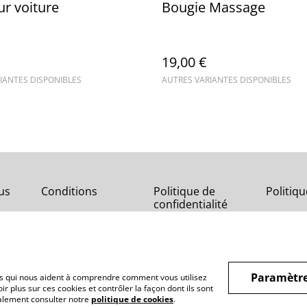
ur voiture
Bougie Massage
19,00 €
IANTES DISPONIBLES
AUTRES VARIANTES DISPONIBLES
us
Conditions
Politique de
Politiq
confidentialité
Paramètre
hiers qui nous aident à comprendre comment vous utilisez
r plus sur ces cookies et contrôler la façon dont ils sont
galement consulter notre
politique de cookies
.